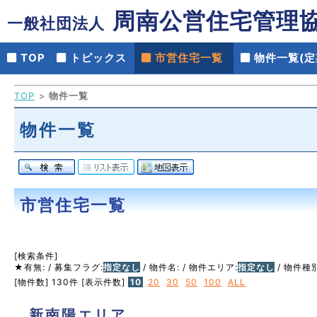
周南公営住宅管理
一般社団法人
TOP
トピックス
市営住宅一覧
物件一覧(定
TOP
物件一覧
物件一覧
市営住宅一覧
[検索条件]
★有無:
/ 募集フラグ:
指定なし
/ 物件名:
/ 物件エリア:
指定なし
/ 物件種別
[物件数] 130件
[表示件数]
10
20
30
50
100
ALL
新南陽エリア