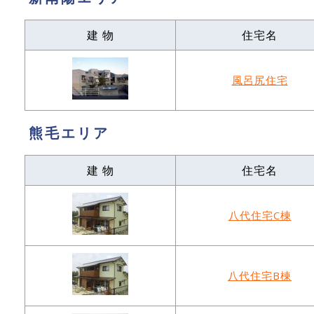
建 物
住宅名
風呂尻住宅
熊毛エリア
建 物
住宅名
八代住宅C棟
八代住宅B棟