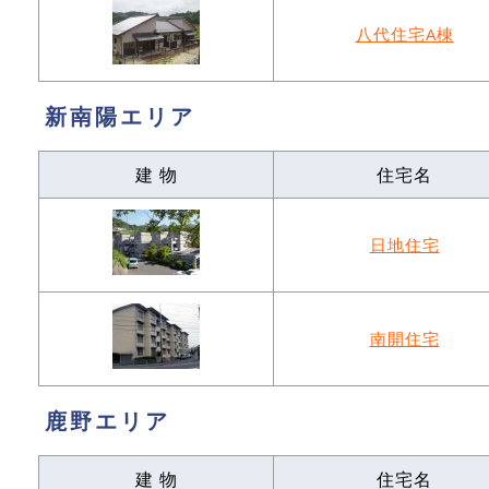
八代住宅A棟
新南陽エリア
建 物
住宅名
日地住宅
南開住宅
鹿野エリア
建 物
住宅名