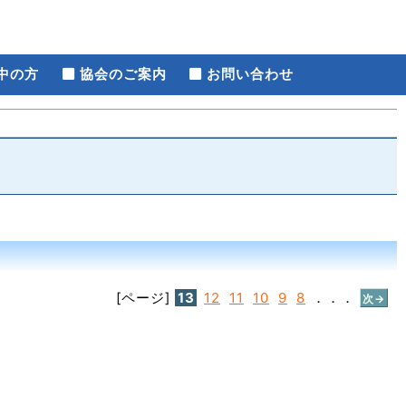
中の方
協会のご案内
お問い合わせ
[ページ]
13
12
11
10
9
8
．．．
次→