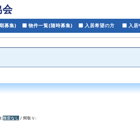
協会
期募集)
物件一覧(随時募集)
入居希望の方
入居
:
指定なし
/ 間取り: