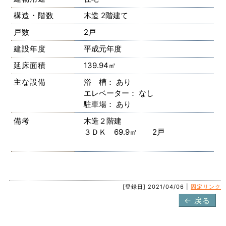
構造・階数
木造 2階建て
戸数
2戸
建設年度
平成元年度
延床面積
139.94㎡
主な設備
浴 槽： あり
エレベーター： なし
駐車場： あり
備考
木造２階建
３ＤＫ 69.9㎡ 2戸
[登録日] 2021/04/06 |
固定リンク
← 戻る